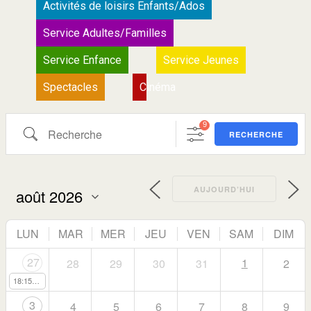
Activités de loisirs Enfants/Ados
Service Adultes/Familles
Service Enfance
Service Jeunes
Spectacles
Cinéma
9
RECHERCHE
AUJOURD’HUI
LUN
MAR
MER
JEU
VEN
SAM
DIM
27
1
28
29
30
31
2
18:15
Stage d'été de danse classique
3
4
5
6
7
8
9