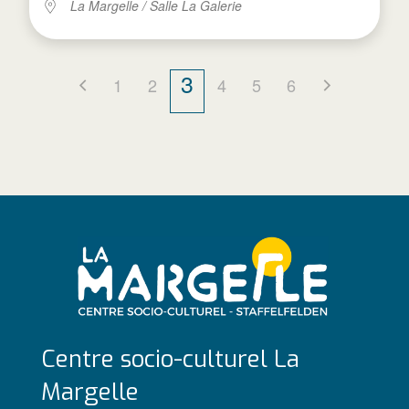
La Margelle / Salle La Galerie
3
1
2
4
5
6
Centre socio-culturel La
Margelle