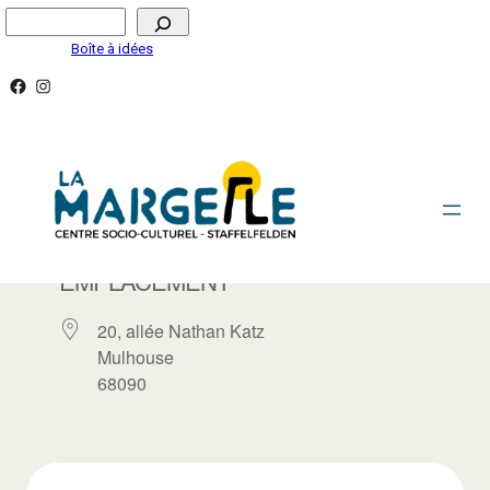
Aller
Rechercher
au
Boîte à idées
contenu
Facebook
Instagram
LA FILATURE, SCÈNE NATIONALE
EMPLACEMENT
20, allée Nathan Katz
Mulhouse
68090