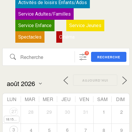
Activités de loisirs Enfants/Ados
Service Adultes/Familles
Service Enfance
Service Jeunes
Spectacles
Cinéma
9
RECHERCHE
AUJOURD’HUI
LUN
MAR
MER
JEU
VEN
SAM
DIM
27
28
29
30
31
1
2
18:15
Stage d'été de danse classique
3
6
4
5
7
8
9