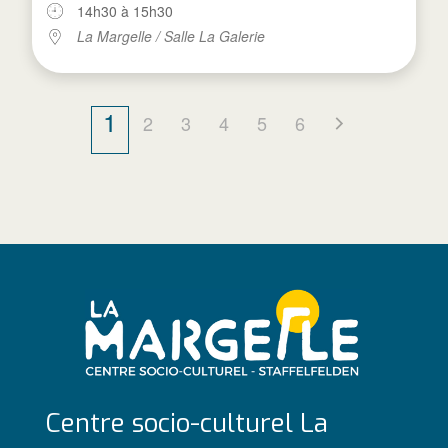
14h30 à 15h30
La Margelle / Salle La Galerie
1
2
3
4
5
6
Centre socio-culturel La