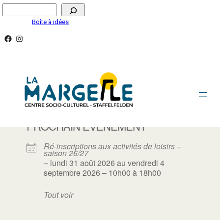
Aller
Rechercher
au
Boîte à idées
contenu
Facebook
Instagram
ACTIVITÉS ENFANTS/ADOS
PROCHAIN ÉVÈNEMENT
Ré-inscriptions aux activités de loisirs –
saison 26/27
– lundi 31 août 2026 au vendredi 4
septembre 2026 – 10h00 à 18h00
Tout voir