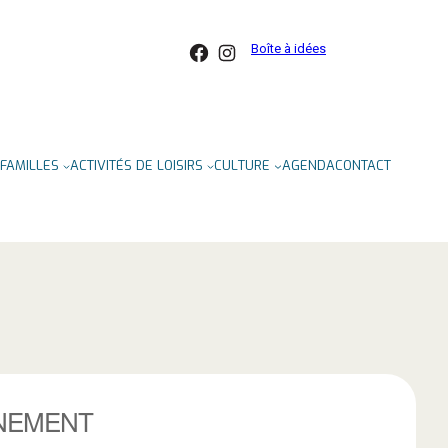
Facebook
Instagram
Boîte à idées
FAMILLES
ACTIVITÉS DE LOISIRS
CULTURE
AGENDA
CONTACT
NEMENT