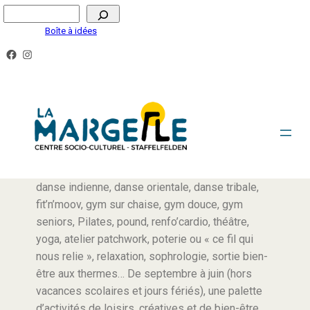
Boîte à idées
ACTIVITÉS DE LOISIRS ADULTES & SENIORS
Cardio-boxe, circuit training, danse africaine,
danse indienne, danse orientale, danse tribale,
fit’n’moov, gym sur chaise, gym douce, gym
seniors, Pilates, pound, renfo’cardio, théâtre,
yoga, atelier patchwork, poterie ou « ce fil qui
nous relie », relaxation, sophrologie, sortie bien-
être aux thermes… De septembre à juin (hors
vacances scolaires et jours fériés), une palette
d’activités de loisirs, créatives et de bien-être