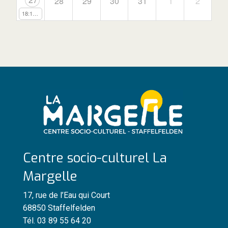
28
29
30
31
1
2
18:15
Stage d'été de danse classique
Centre socio-culturel La
Margelle
17, rue de l’Eau qui Court
68850 Staffelfelden
Tél. 03 89 55 64 20