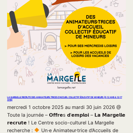
LA MARGELLE RECRUTE DES ANIMATEURS.TRICES D’ACCUEIL COLLECTIF ÉDUCATIF DE MINEURS (3-12 ANS & 12-17
ANS)
mercredi 1 octobre 2025 au mardi 30 juin 2026 @
Toute la journée – 𝗢𝗳𝗳𝗿𝗲s 𝗱’𝗲𝗺𝗽𝗹𝗼𝗶 – 𝗟𝗮 𝗠𝗮𝗿𝗴𝗲𝗹𝗹𝗲
𝗿𝗲𝗰𝗿𝘂𝘁𝗲 ! Le Centre socio-culturel La Margelle
recherche :
Un·e Animateur·trice d’Accueils de