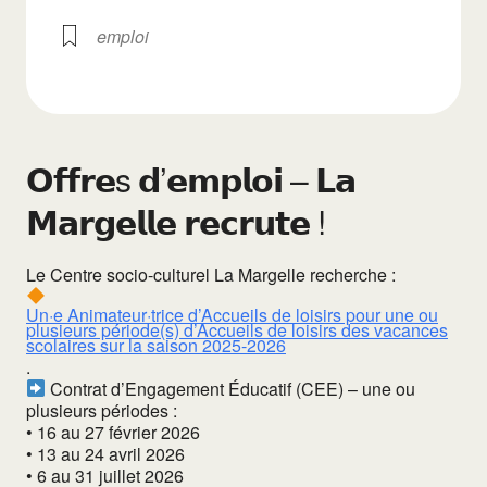
emploi
𝗢𝗳𝗳𝗿𝗲s 𝗱’𝗲𝗺𝗽𝗹𝗼𝗶 – 𝗟𝗮
𝗠𝗮𝗿𝗴𝗲𝗹𝗹𝗲 𝗿𝗲𝗰𝗿𝘂𝘁𝗲 !
Le Centre socio-culturel La Margelle recherche :
Un·e Animateur·trice d’Accueils de loisirs pour une ou
plusieurs période(s) d’Accueils de loisirs des vacances
scolaires sur la saison 2025-2026
.
Contrat d’Engagement Éducatif (CEE) – une ou
plusieurs périodes :
• 16 au 27 février 2026
• 13 au 24 avril 2026
• 6 au 31 juillet 2026