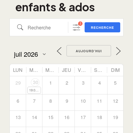
enfants & ados
1
RECHERCHE
AUJOURD’HUI
LUN
MAR
MER
JEU
VEN
SAM
DIM
30
29
1
2
3
4
5
19:00
Spectacle des cours de théâtre
6
7
8
9
10
11
12
13
14
15
16
17
18
19