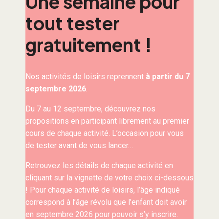
Une semaine pour
tout tester
gratuitement !
Nos activités de loisirs reprennent
à partir du 7
septembre 2026
.
Du 7 au 12 septembre, découvrez nos
propositions en participant librement au premier
cours de chaque activité. L’occasion pour vous
de tester avant de vous lancer…
Retrouvez les détails de chaque activité en
cliquant sur la vignette de votre choix ci-dessous
! Pour chaque activité de loisirs, l’âge indiqué
correspond à l’âge révolu que l’enfant doit avoir
en septembre 2026 pour pouvoir s’y inscrire.