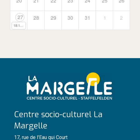
20
21
22
23
24
25
26
27
28
29
30
31
1
2
18:15
Stage d'été de danse classique
Centre socio-culturel La
Margelle
17, rue de l’Eau qui Court