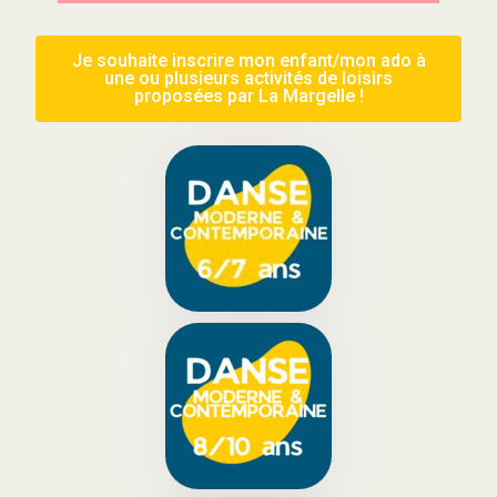
Je souhaite inscrire mon enfant/mon ado à
une ou plusieurs activités de loisirs
proposées par La Margelle !