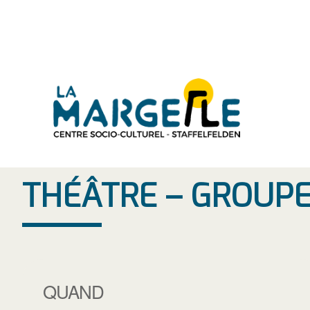
Aller
au
contenu
THÉÂTRE – GROUPE 
QUAND