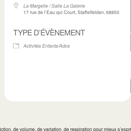
La Margelle / Salle La Galerie
17 rue de l’Eau qui Court, Staffelfelden, 68850
TYPE D’ÉVÈNEMENT
ogle
iCalendar
Office 3
Activités Enfants/Ados
tion, de volume, de variation, de respiration pour mieux s’expr