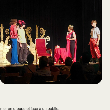
65
Outlook Live
imer en groupe et face à un public.