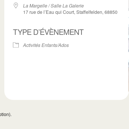
La Margelle / Salle La Galerie
17 rue de l’Eau qui Court, Staffelfelden, 68850
TYPE D’ÉVÈNEMENT
ogle
iCalendar
Office 3
Activités Enfants/Ados
tion).