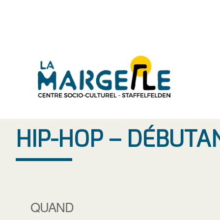
Aller
au
contenu
HIP-HOP – DÉBUTA
QUAND