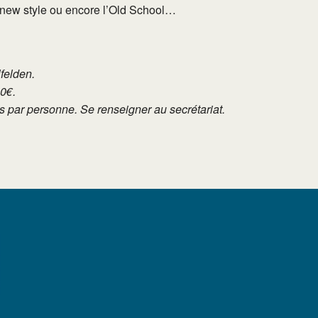
e new style ou encore l’Old School…
lfelden.
10€.
tés par personne. Se renseigner au secrétariat.