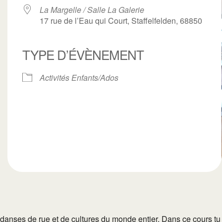
La Margelle / Salle La Galerie
17 rue de l’Eau qui Court, Staffelfelden, 68850
TYPE D’ÉVÈNEMENT
ogle
iCalendar
Office 3
Activités Enfants/Ados
 danses de rue et de cultures du monde entier. Dans ce cours tu a