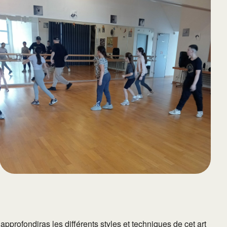
65
Outlook Live
pprofondiras les différents styles et techniques de cet art