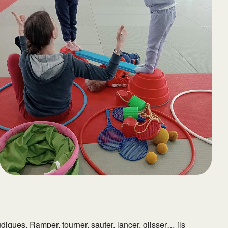
65
Outlook Live
iques. Ramper, tourner, sauter, lancer, glisser… ils