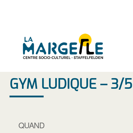
Aller
au
contenu
GYM LUDIQUE – 3/
QUAND