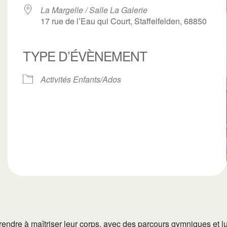
La Margelle / Salle La Galerie
17 rue de l’Eau qui Court, Staffelfelden, 68850
TYPE D’ÉVÈNEMENT
ogle
iCalendar
Office 3
Activités Enfants/Ados
endre à maîtriser leur corps, avec des parcours gymniques et lud