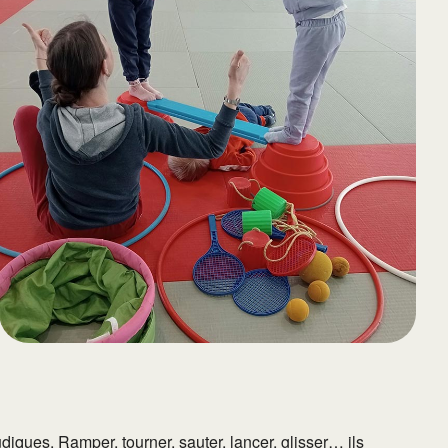
65
Outlook Live
iques. Ramper, tourner, sauter, lancer, glisser… ils