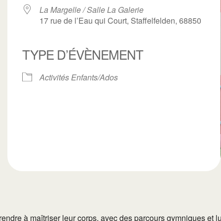
La Margelle / Salle La Galerie
17 rue de l’Eau qui Court, Staffelfelden, 68850
TYPE D’ÉVÈNEMENT
ogle
iCalendar
Office 3
Activités Enfants/Ados
endre à maîtriser leur corps, avec des parcours gymniques et lud