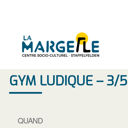
Aller
au
contenu
GYM LUDIQUE – 3/
QUAND