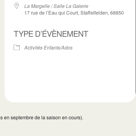
La Margelle / Salle La Galerie
17 rue de l’Eau qui Court, Staffelfelden, 68850
TYPE D’ÉVÈNEMENT
ogle
iCalendar
Office 3
Activités Enfants/Ados
ans en septembre de la saison en cours).