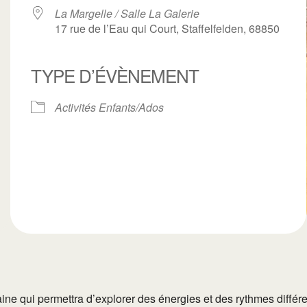
La Margelle / Salle La Galerie
17 rue de l’Eau qui Court, Staffelfelden, 68850
TYPE D’ÉVÈNEMENT
ogle
iCalendar
Office 3
Activités Enfants/Ados
e qui permettra d’explorer des énergies et des rythmes différ