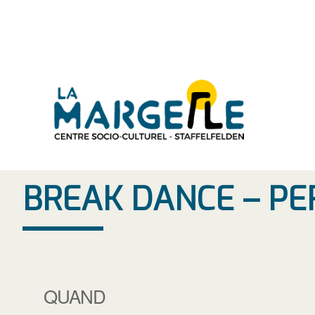
Aller
au
contenu
BREAK DANCE – P
QUAND