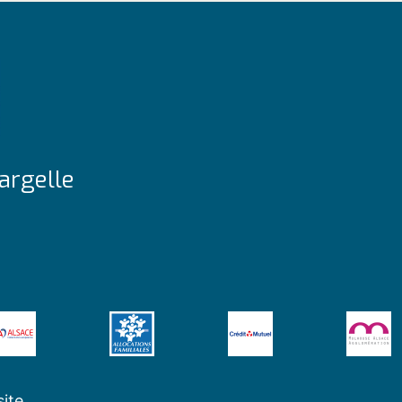
argelle
site