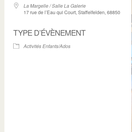
La Margelle / Salle La Galerie
17 rue de l’Eau qui Court, Staffelfelden, 68850
TYPE D’ÉVÈNEMENT
ogle
iCalendar
Office 3
Activités Enfants/Ados