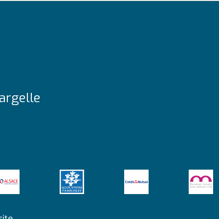
argelle
site