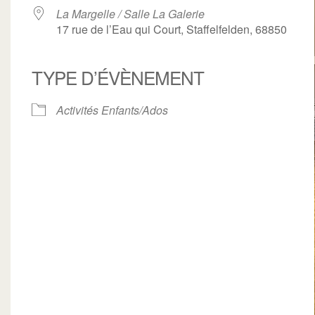
La Margelle / Salle La Galerie
17 rue de l’Eau qui Court, Staffelfelden, 68850
TYPE D’ÉVÈNEMENT
ogle
iCalendar
Office 3
Activités Enfants/Ados