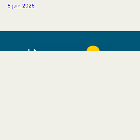
5 juin 2026
Centre socio-culturel La
Margelle
17, rue de l’Eau qui Court
68850 Staffelfelden
Tél. 03 89 55 64 20