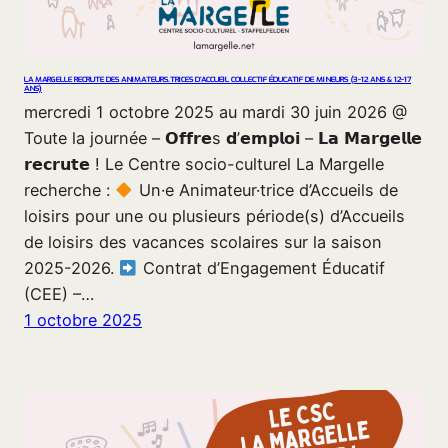
LA MARGELLE RECRUTE DES ANIMATEURS.TRICES D’ACCUEIL COLLECTIF ÉDUCATIF DE MINEURS (3-12 ANS & 12-17
ANS)
mercredi 1 octobre 2025 au mardi 30 juin 2026 @
Toute la journée – 𝗢𝗳𝗳𝗿𝗲s 𝗱’𝗲𝗺𝗽𝗹𝗼𝗶 – 𝗟𝗮 𝗠𝗮𝗿𝗴𝗲𝗹𝗹𝗲
𝗿𝗲𝗰𝗿𝘂𝘁𝗲 ! Le Centre socio-culturel La Margelle
recherche :
Un·e Animateur·trice d’Accueils de
loisirs pour une ou plusieurs période(s) d’Accueils
de loisirs des vacances scolaires sur la saison
2025-2026.
Contrat d’Engagement Éducatif
(CEE) –…
1 octobre 2025