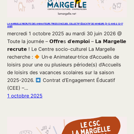
LA MARGELLE RECRUTE DES ANIMATEURS.TRICES D’ACCUEIL COLLECTIF ÉDUCATIF DE MINEURS (3-12 ANS & 12-17
ANS)
mercredi 1 octobre 2025 au mardi 30 juin 2026 @
Toute la journée – 𝗢𝗳𝗳𝗿𝗲s 𝗱’𝗲𝗺𝗽𝗹𝗼𝗶 – 𝗟𝗮 𝗠𝗮𝗿𝗴𝗲𝗹𝗹𝗲
𝗿𝗲𝗰𝗿𝘂𝘁𝗲 ! Le Centre socio-culturel La Margelle
recherche :
Un·e Animateur·trice d’Accueils de
loisirs pour une ou plusieurs période(s) d’Accueils
de loisirs des vacances scolaires sur la saison
2025-2026.
Contrat d’Engagement Éducatif
(CEE) –…
1 octobre 2025