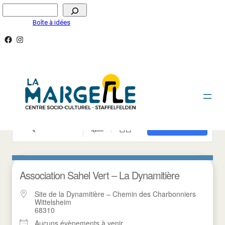
Aller
Rechercher
au
Boîte à idées
contenu
Facebook
Instagram
EMPLACEMENTS
Recherche
RECHERCHE
Association Sahel Vert – La Dynamitière
Site de la Dynamitière – Chemin des Charbonniers
Wittelsheim
68310
Aucuns évènements à venir