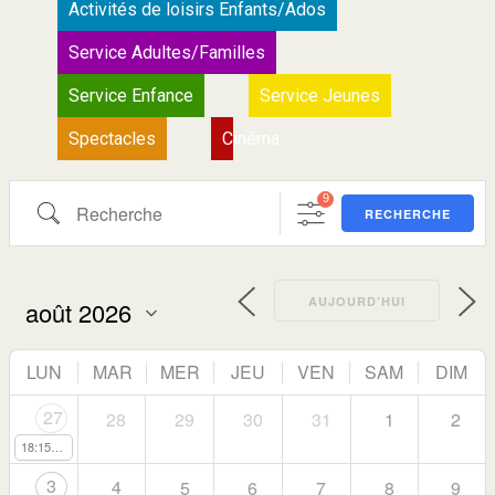
Activités de loisirs Enfants/Ados
Service Adultes/Familles
Service Enfance
Service Jeunes
Spectacles
Cinéma
9
RECHERCHE
AUJOURD’HUI
LUN
MAR
MER
JEU
VEN
SAM
DIM
27
28
29
30
31
1
2
18:15
Stage d'été de danse classique
3
4
5
6
7
8
9