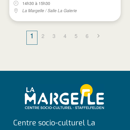
14h30 à 15h30
La Margelle / Salle La Galerie
1
2
3
4
5
6
Centre socio-culturel La