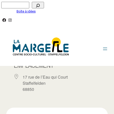
Aller
Rechercher
au
Boîte à idées
contenu
Facebook
Instagram
LA MARGELLE / SALLE LA GALERIE
EMPLACEMENT
17 rue de l’Eau qui Court
Staffelfelden
68850