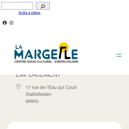
Aller
Rechercher
au
Boîte à idées
contenu
Facebook
Instagram
LA MARGELLE / SALLE LA GALERIE
EMPLACEMENT
17 rue de l’Eau qui Court
Staffelfelden
68850