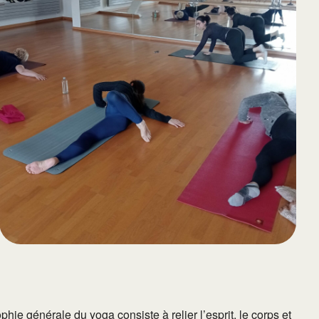
65
Outlook Live
hie générale du yoga consiste à relier l’esprit, le corps et