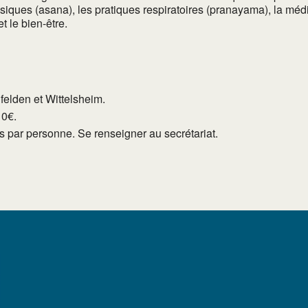
iques (asana), les pratiques respiratoires (pranayama), la médit
t le bien-être.
lfelden et Wittelsheim.
10€.
tés par personne. Se renseigner au secrétariat.