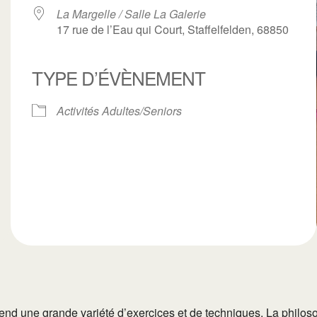
La Margelle / Salle La Galerie
17 rue de l’Eau qui Court, Staffelfelden, 68850
TYPE D’ÉVÈNEMENT
ogle
iCalendar
Office 3
Activités Adultes/Seniors
end une grande variété d’exercices et de techniques. La philosop