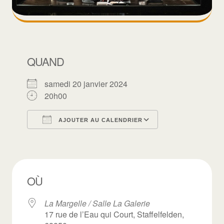
QUAND
samedi 20 janvier 2024
20h00
AJOUTER AU CALENDRIER
Télécharger ICS
Calendrier Goo
OÙ
La Margelle / Salle La Galerie
17 rue de l’Eau qui Court, Staffelfelden,