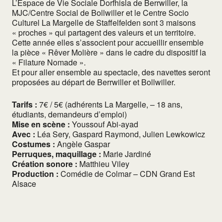
L’Espace de Vie Sociale Dorfhisla de Berrwiller, la
MJC/Centre Social de Bollwiller et le Centre Socio
Culturel La Margelle de Staffelfelden sont 3 maisons
« proches » qui partagent des valeurs et un territoire.
Cette année elles s’associent pour accueillir ensemble
la pièce « Rêver Molière » dans le cadre du dispositif la
« Filature Nomade ».
Et pour aller ensemble au spectacle, des navettes seront
proposées au départ de Berrwiller et Bollwiller.
Tarifs :
7€ / 5€ (adhérents La Margelle, – 18 ans,
étudiants, demandeurs d’emploi)
Mise en scène :
Youssouf Abi-ayad
Avec :
Léa Sery, Gaspard Raymond, Julien Lewkowicz
Costumes :
Angèle Gaspar
Perruques, maquillage :
Marie Jardiné
Création sonore :
Matthieu Viley
Production :
Comédie de Colmar – CDN Grand Est
Alsace