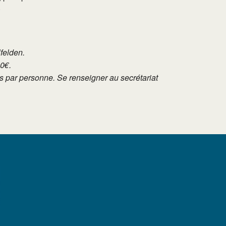
.
lfelden.
10€.
tés par personne. Se renseigner au secrétariat