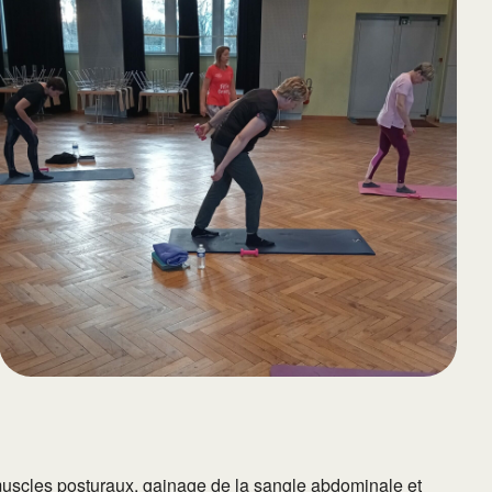
65
Outlook Live
 muscles posturaux, gainage de la sangle abdominale et