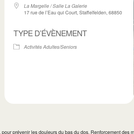
La Margelle / Salle La Galerie
17 rue de l’Eau qui Court, Staffelfelden, 68850
TYPE D’ÉVÈNEMENT
ogle
iCalendar
Office 3
Activités Adultes/Seniors
ga, pour prévenir les douleurs du bas du dos. Renforcement des