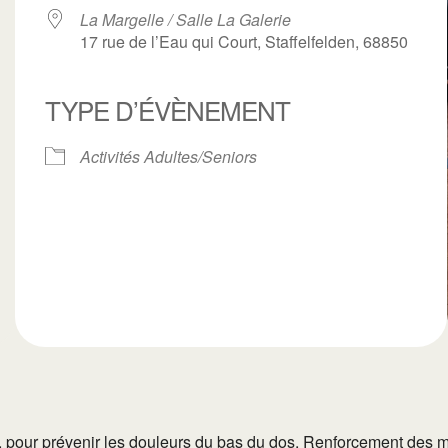
La Margelle / Salle La Galerie
17 rue de l’Eau qui Court, Staffelfelden, 68850
TYPE D’ÉVÈNEMENT
ogle
iCalendar
Office 3
Activités Adultes/Seniors
ga, pour prévenir les douleurs du bas du dos. Renforcement des