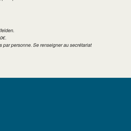
.
lfelden.
10€.
tés par personne. Se renseigner au secrétariat