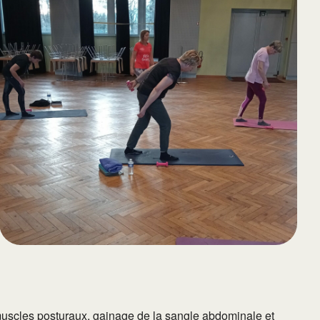
65
Outlook Live
 muscles posturaux, gainage de la sangle abdominale et