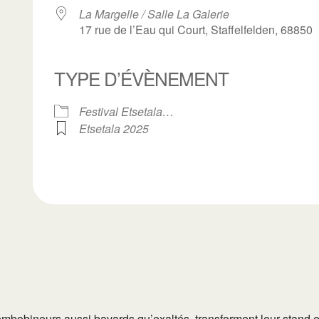
La Margelle / Salle La Galerie
17 rue de l’Eau qui Court, Staffelfelden, 68850
TYPE D’ÉVÈNEMENT
ogle
iCalendar
Office 3
Festival Etsetala…
Etsetala 2025
mbobineurs aussi bavards qu’exaltés, transforment leur stand e