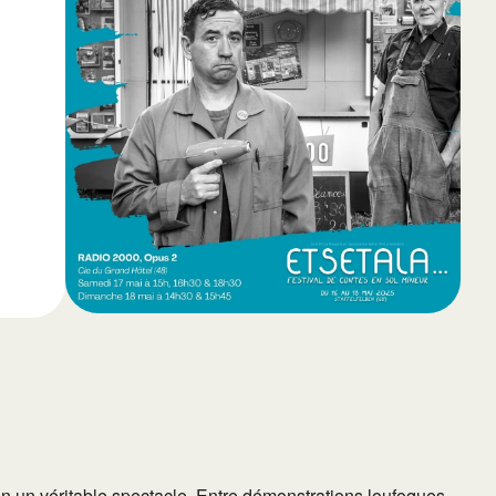
65
Outlook Live
n un véritable spectacle. Entre démonstrations loufoques