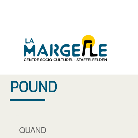
Aller
au
contenu
POUND
QUAND