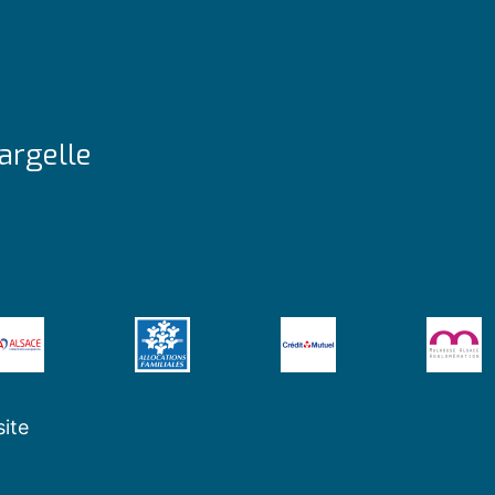
argelle
site