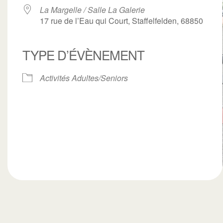
La Margelle / Salle La Galerie
17 rue de l’Eau qui Court, Staffelfelden, 68850
TYPE D’ÉVÈNEMENT
ogle
iCalendar
Office 3
Activités Adultes/Seniors