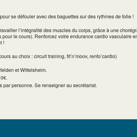
) pour se défouler avec des baguettes sur des rythmes de folie !
vailler l’intégralité des muscles du corps, grâce à une chorégr
s pour le cours). Renforcez votre endurance cardio vasculaire en
 !
s au choix : circuit training, fit’n’moov, renfo’cardio)
lfelden et Wittelsheim.
10€.
tés par personne. Se renseigner au secrétariat.