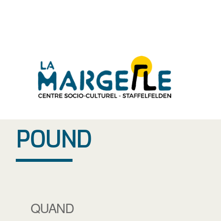
Aller
au
contenu
POUND
QUAND