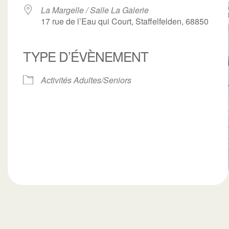
La Margelle / Salle La Galerie
17 rue de l’Eau qui Court, Staffelfelden, 68850
TYPE D’ÉVÈNEMENT
ogle
iCalendar
Office 3
Activités Adultes/Seniors