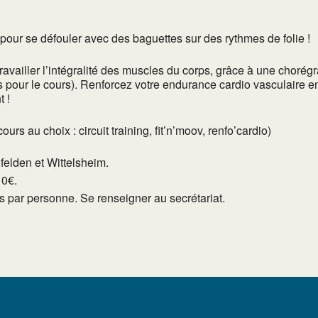
) pour se défouler avec des baguettes sur des rythmes de folie !
vailler l’intégralité des muscles du corps, grâce à une chorégr
s pour le cours). Renforcez votre endurance cardio vasculaire en
 !
s au choix : circuit training, fit’n’moov, renfo’cardio)
lfelden et Wittelsheim.
10€.
tés par personne. Se renseigner au secrétariat.