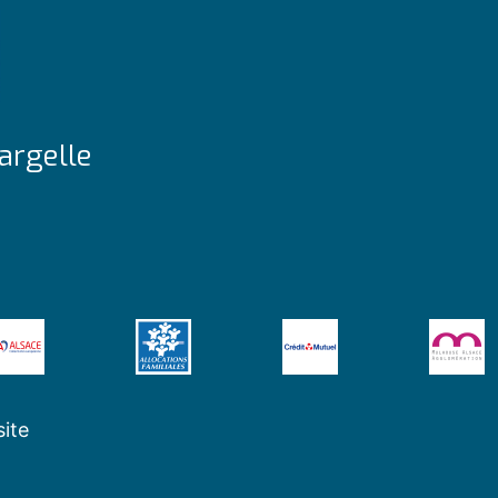
argelle
site