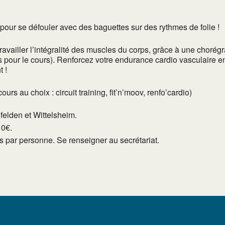
) pour se défouler avec des baguettes sur des rythmes de folie !
vailler l’intégralité des muscles du corps, grâce à une chorégr
s pour le cours). Renforcez votre endurance cardio vasculaire en
 !
s au choix : circuit training, fit’n’moov, renfo’cardio)
lfelden et Wittelsheim.
10€.
tés par personne. Se renseigner au secrétariat.