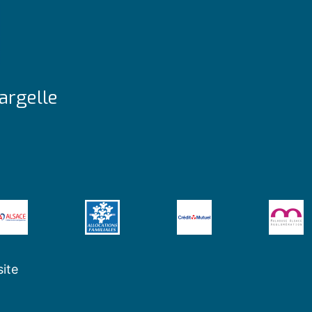
argelle
site