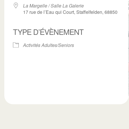
La Margelle / Salle La Galerie
17 rue de l’Eau qui Court, Staffelfelden, 68850
TYPE D’ÉVÈNEMENT
ogle
iCalendar
Office 3
Activités Adultes/Seniors