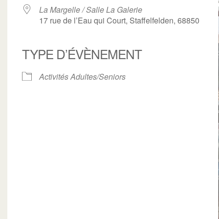
La Margelle / Salle La Galerie
17 rue de l’Eau qui Court, Staffelfelden, 68850
TYPE D’ÉVÈNEMENT
ogle
iCalendar
Office 3
Activités Adultes/Seniors