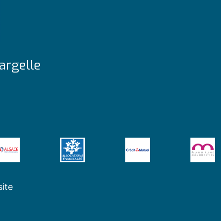
argelle
site