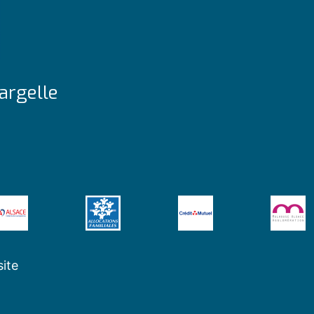
argelle
site