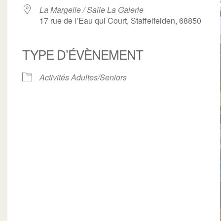
La Margelle / Salle La Galerie
17 rue de l’Eau qui Court, Staffelfelden, 68850
TYPE D’ÉVÈNEMENT
ogle
iCalendar
Office 3
Activités Adultes/Seniors