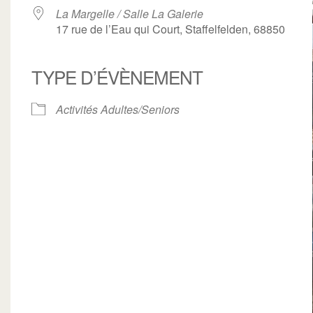
La Margelle / Salle La Galerie
17 rue de l’Eau qui Court, Staffelfelden, 68850
TYPE D’ÉVÈNEMENT
ogle
iCalendar
Office 3
Activités Adultes/Seniors