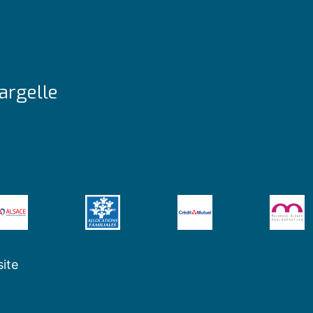
argelle
site