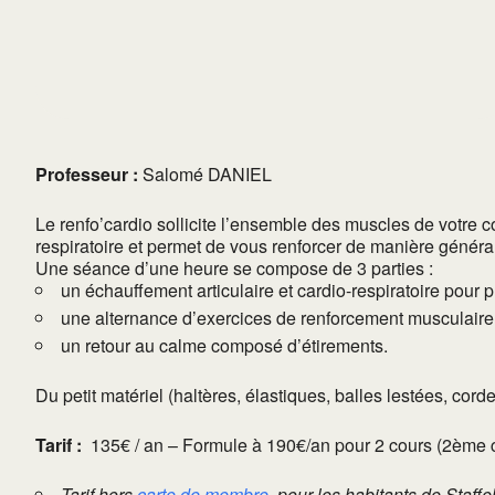
Professeur :
Salomé DANIEL
Le renfo’cardio sollicite l’ensemble des muscles de votre c
respiratoire et permet de vous renforcer de manière généra
Une séance d’une heure se compose de 3 parties :
un échauffement articulaire et cardio-respiratoire pour pr
une alternance d’exercices de renforcement musculaire e
un retour au calme composé d’étirements.
Du petit matériel (haltères, élastiques, balles lestées, cord
Tarif :
135€ / an – Formule à 190€/an pour 2 cours (2ème cour
Tarif hors
carte de membre
, pour les habitants de Staffe