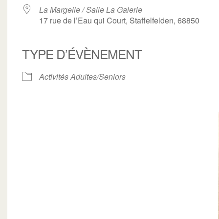
La Margelle / Salle La Galerie
17 rue de l’Eau qui Court, Staffelfelden, 68850
TYPE D’ÉVÈNEMENT
ogle
iCalendar
Office 3
Activités Adultes/Seniors