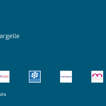
argelle
site