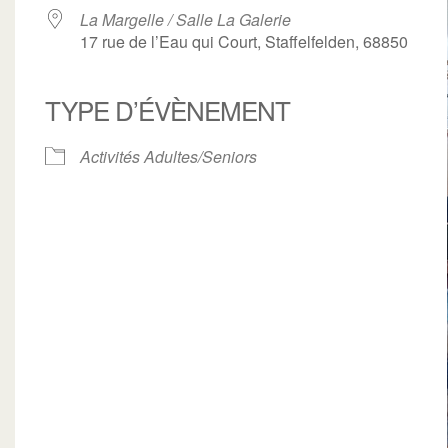
La Margelle / Salle La Galerie
17 rue de l’Eau qui Court, Staffelfelden, 68850
TYPE D’ÉVÈNEMENT
ogle
iCalendar
Office 3
Activités Adultes/Seniors