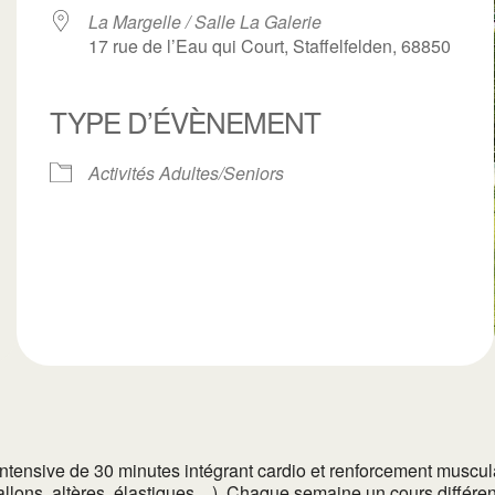
La Margelle / Salle La Galerie
17 rue de l’Eau qui Court, Staffelfelden, 68850
TYPE D’ÉVÈNEMENT
ogle
iCalendar
Office 3
Activités Adultes/Seniors
tensive de 30 minutes intégrant cardio et renforcement musculai
llons, altères, élastiques…). Chaque semaine un cours différent p