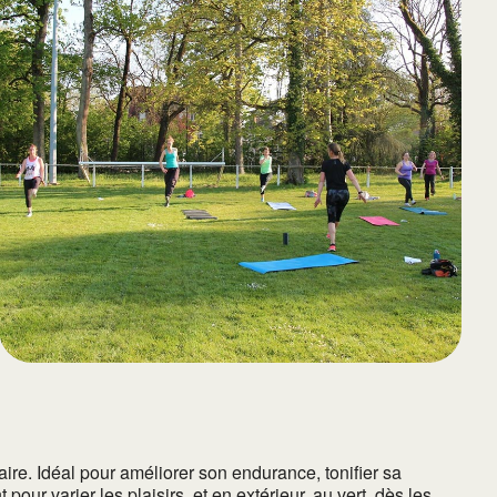
65
Outlook Live
re. Idéal pour améliorer son endurance, tonifier sa
our varier les plaisirs, et en extérieur, au vert, dès les