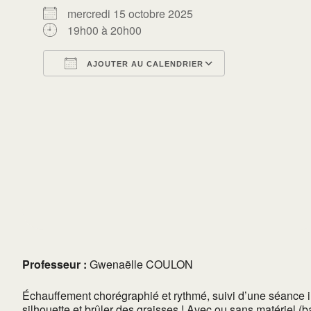
mercredi 15 octobre 2025
19h00 à 20h00
AJOUTER AU CALENDRIER
Télécharger ICS
Calendrier Go
Professeur :
Gwenaëlle COULON
Échauffement chorégraphié et rythmé, suivi d’une séance in
silhouette et brûler des graisses ! Avec ou sans matériel (ba