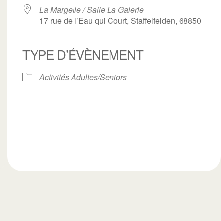
La Margelle / Salle La Galerie
17 rue de l’Eau qui Court, Staffelfelden, 68850
TYPE D’ÉVÈNEMENT
ogle
iCalendar
Office 3
Activités Adultes/Seniors