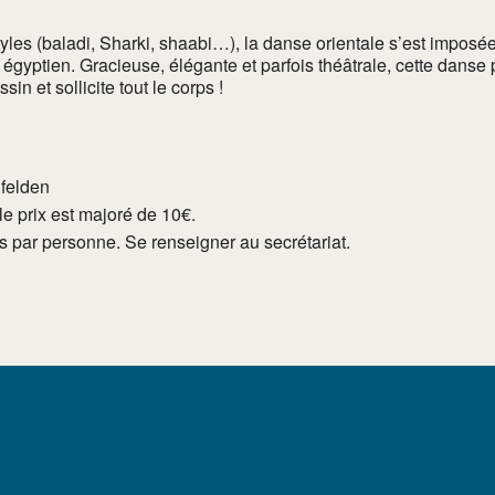
les (baladi, Sharki, shaabi…), la danse orientale s’est imposé
égyptien. Gracieuse, élégante et parfois théâtrale, cette danse
in et sollicite tout le corps !
lfelden
e prix est majoré de 10€.
tés par personne. Se renseigner au secrétariat.