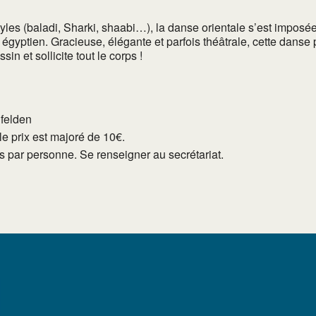
les (baladi, Sharki, shaabi…), la danse orientale s’est imposé
égyptien. Gracieuse, élégante et parfois théâtrale, cette danse
in et sollicite tout le corps !
lfelden
e prix est majoré de 10€.
tés par personne. Se renseigner au secrétariat.