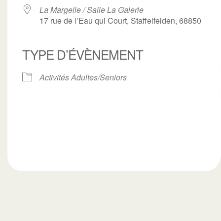
La Margelle / Salle La Galerie
17 rue de l’Eau qui Court, Staffelfelden, 68850
TYPE D’ÉVÈNEMENT
ogle
iCalendar
Office 3
Activités Adultes/Seniors