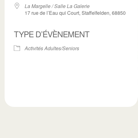
La Margelle / Salle La Galerie
17 rue de l’Eau qui Court, Staffelfelden, 68850
TYPE D’ÉVÈNEMENT
ogle
iCalendar
Office 3
Activités Adultes/Seniors