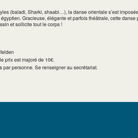
les (baladi, Sharki, shaabi…), la danse orientale s’est imposé
égyptien. Gracieuse, élégante et parfois théâtrale, cette danse
in et sollicite tout le corps !
lfelden
e prix est majoré de 10€.
tés par personne. Se renseigner au secrétariat.