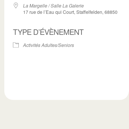
La Margelle / Salle La Galerie
17 rue de l’Eau qui Court, Staffelfelden, 68850
TYPE D’ÉVÈNEMENT
ogle
iCalendar
Office 3
Activités Adultes/Seniors