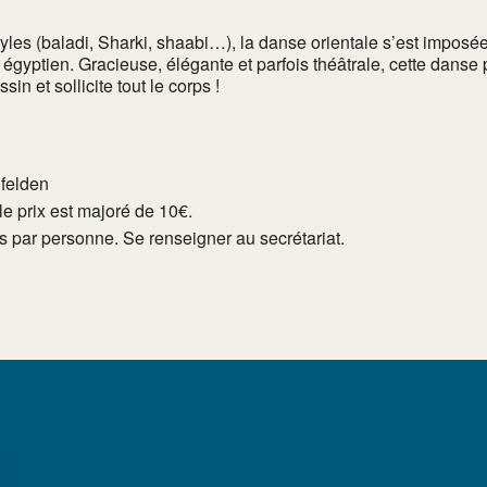
les (baladi, Sharki, shaabi…), la danse orientale s’est imposé
égyptien. Gracieuse, élégante et parfois théâtrale, cette danse
in et sollicite tout le corps !
lfelden
e prix est majoré de 10€.
tés par personne. Se renseigner au secrétariat.