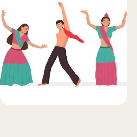
65
Outlook Live