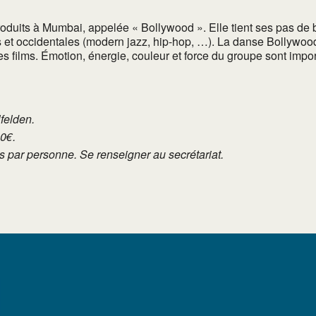
produits à Mumbai, appelée « Bollywood ». Elle tient ses pas de 
s et occidentales (modern jazz, hip-hop, …). La danse Bollywoo
les films. Émotion, énergie, couleur et force du groupe sont imp
lfelden.
10€.
tés par personne. Se renseigner au secrétariat.