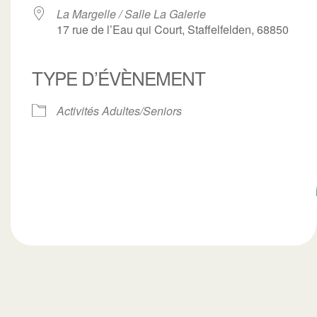
La Margelle / Salle La Galerie
17 rue de l’Eau qui Court, Staffelfelden, 68850
TYPE D’ÉVÈNEMENT
ogle
iCalendar
Office 3
Activités Adultes/Seniors