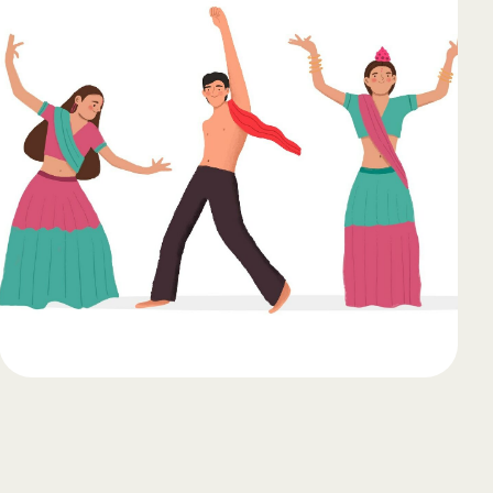
65
Outlook Live