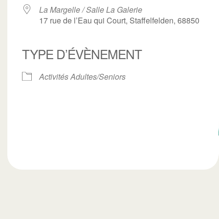
La Margelle / Salle La Galerie
17 rue de l’Eau qui Court, Staffelfelden, 68850
TYPE D’ÉVÈNEMENT
ogle
iCalendar
Office 3
Activités Adultes/Seniors