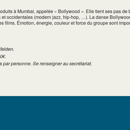
produits à Mumbai, appelée « Bollywood ». Elle tient ses pas de 
s et occidentales (modern jazz, hip-hop, …). La danse Bollywoo
les films. Émotion, énergie, couleur et force du groupe sont imp
lfelden.
10€.
tés par personne. Se renseigner au secrétariat.