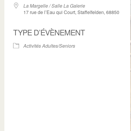
La Margelle / Salle La Galerie
17 rue de l’Eau qui Court, Staffelfelden, 68850
TYPE D’ÉVÈNEMENT
ogle
iCalendar
Office 3
Activités Adultes/Seniors