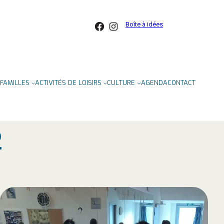
Facebook
Instagram
Boîte à idées
FAMILLES
ACTIVITÉS DE LOISIRS
CULTURE
AGENDA
CONTACT
2