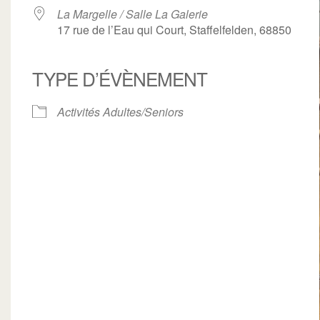
La Margelle / Salle La Galerie
17 rue de l’Eau qui Court, Staffelfelden, 68850
TYPE D’ÉVÈNEMENT
ogle
iCalendar
Office 3
Activités Adultes/Seniors