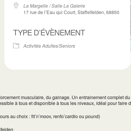
La Margelle / Salle La Galerie
17 rue de l’Eau qui Court, Staffelfelden, 68850
TYPE D’ÉVÈNEMENT
ogle
iCalendar
Office 3
Activités Adultes/Seniors
orcement musculaire, du gainage. Un entrainement complet du co
sible à tous et disponible à tous les niveaux, idéal pour faire d
rs au choix : fit’n’moov, renfo’cardio ou pound)
lfelden.