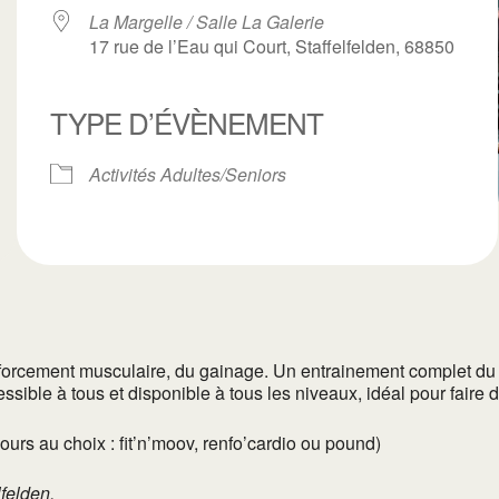
La Margelle / Salle La Galerie
17 rue de l’Eau qui Court, Staffelfelden, 68850
TYPE D’ÉVÈNEMENT
ogle
iCalendar
Office 3
Activités Adultes/Seniors
orcement musculaire, du gainage. Un entrainement complet du co
sible à tous et disponible à tous les niveaux, idéal pour faire d
rs au choix : fit’n’moov, renfo’cardio ou pound)
lfelden.