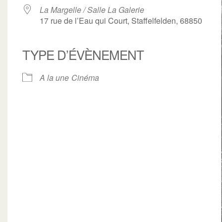
La Margelle / Salle La Galerie
17 rue de l’Eau qui Court, Staffelfelden, 68850
TYPE D’ÉVÈNEMENT
ogle
iCalendar
Office 3
A la une
Cinéma